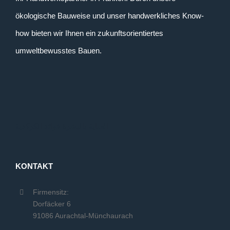
ökologische Bauweise und unser handwerkliches Know-
how bieten wir Ihnen ein zukunftsorientiertes
umweltbewusstes Bauen.
العناية بالبشرة
فوائد الكركدية
KONTAKT
Firmensitz:
Dorfäcker 6
91086 Aurachtal-Münchaurach