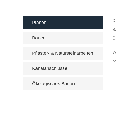
D
Planen
B
Bauen
Ü
W
Pflaster- & Natursteinarbeiten
o
Kanalanschlüsse
Ökologisches Bauen