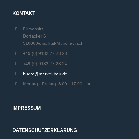
KONTAKT
Firmensitz:
Dorfäcker 6
91086 Aurachtal-Münchaurach
+49 (0) 9132 77 23 23
+49 (0) 9132 77 23 24
buero@merkel-bau.de
Montag - Freitag: 8:00 - 17:00 Uhr
-
IMPRESSUM
DATENSCHUTZERKLÄRUNG